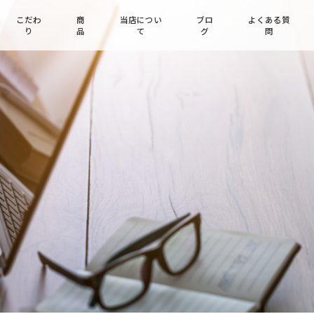
こだわ
商
当店につい
ブロ
よくある質
り
品
て
グ
問