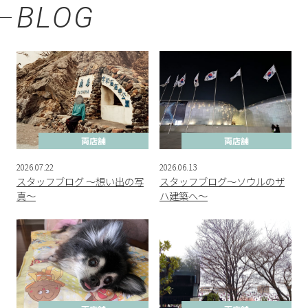
BLOG
両店舗
両店舗
2026.07.22
2026.06.13
スタッフブログ ～想い出の写
スタッフブログ～ソウルのザ
真～
ハ建築へ～