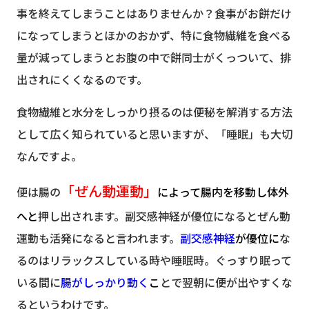
事を終えてしまうことはありませんか？食事がお餅だけ
になってしまうとほかのおかず、特に食物繊維を食べる
量が減ってしまうとお腹の中で餅同士がくっついて、排
出されにくくなるのです。
食物繊維と水分をしっかり摂るのは便秘を解消する方法
として広く知られていると思いますが、
「睡眠」
も大切
なんですよ。
「ぜん動運動」
便は腸の
によって腸内を移動し体外
へ
と
押し出されます。副交感神経が優位になるとぜん動
運動も活発になると言われます。
副交感神経
が優位
に
な
るのはリラックスしている時や睡眠時。ぐっすり眠って
いる間に
腸がしっかり動く
こ
とで翌朝に便が出やすくな
るというわけです。