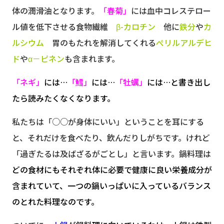
体の潤滑油となります。
「春菊」
には血中コレステロー
ル値を低下させる食物繊維
β-カロチン
他に
鉄分
や
カ
ルシウム
胃のもたれを解消してくれる
ぺリルアルデヒ
ド
や
α－ピネン
も含まれます。
「ネギ」
には…
「鱈」
には…
「牡蠣」
には…と書き出し
たら読みたくなくなります。
私たちは「○○が身体にいい」ということを耳にする
と、それだけを食べたり、飲んだりしがちです。けれど
「過ぎたるは及ばざるがごとし」と言います。鍋料理は
どの食材にもそれぞれ体に必要で健康に良い栄養成分が
含まれていて、一つの鍋いっぱいに入っているバランス
のとれた料理なのです。