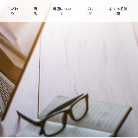
こだわ
商
当店につい
ブロ
よくある質
り
品
て
グ
問