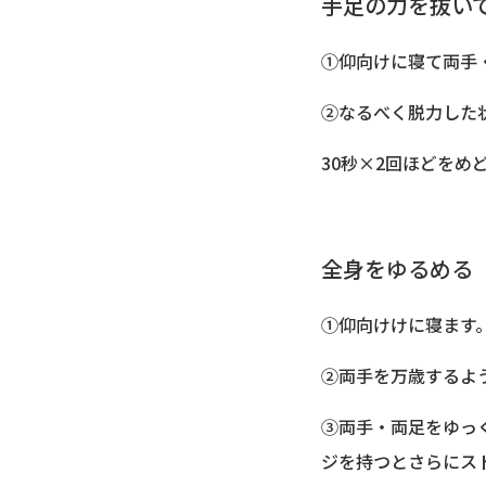
手足の力を抜い
①仰向けに寝て両手
②なるべく脱力した
30秒×2回ほどを
全身をゆるめる
①仰向けけに寝ます
②両手を万歳するよ
③両手・両足をゆっ
ジを持つとさらにス