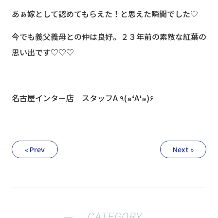
あぁ嫁として認めてもらえた！と思えた瞬間でした♡
今でも義父義母との仲は良好。２３年前の素敵な紅葉の
思い出です♡♡♡
名古屋インター店 スタッフA ٩(๑❛A❛๑)۶
« Prev
Next »
CATEGORY