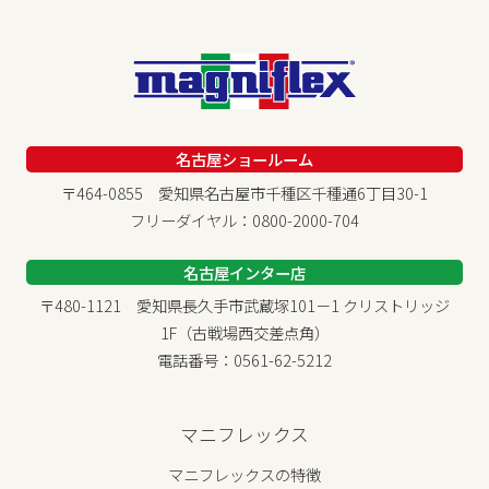
ご希望される場合には、ご本人であることを確認の上、
対応させていただきます。
◆法令、規範の遵守と見直し
当社は、保有する個人情報に関して適用される日本の法
令、その他規範を遵守するとともに、本ポリシーの内容
名古屋ショールーム
を適宜見直し、その改善に努めます。
〒464-0855 愛知県名古屋市千種区千種通6丁目30-1
フリーダイヤル：0800-2000-704
名古屋インター店
〒480-1121 愛知県長久手市武蔵塚101－1 クリストリッジ
1F（古戦場西交差点角）
電話番号：0561-62-5212
マニフレックス
マニフレックスの特徴