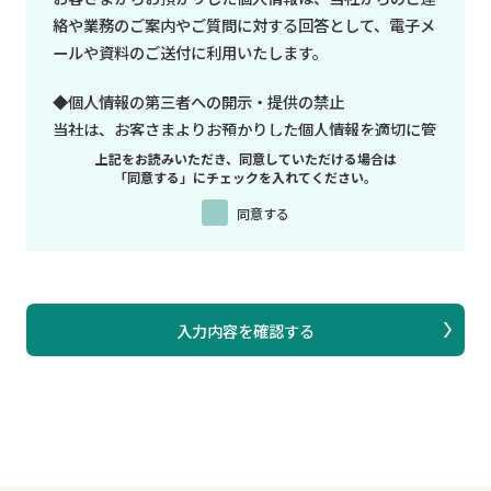
絡や業務のご案内やご質問に対する回答として、電子メ
ールや資料のご送付に利用いたします。
◆個人情報の第三者への開示・提供の禁止
当社は、お客さまよりお預かりした個人情報を適切に管
理し、次のいずれかに該当する場合を除き、個人情報を
上記をお読みいただき、同意していただける場合は
「同意する」にチェックを入れてください。
第三者に開示いたしません。
同意する
・お客さまの同意がある場合
・お客さまが希望されるサービスを行なうために当社
が業務を委託する業者に対して開示する場合
・法令に基づき開示することが必要である場合
◆個人情報の安全対策
当社は、個人情報の正確性及び安全性確保のために、セ
キュリティに万全の対策を講じています。
◆ご本人の照会
お客さまがご本人の個人情報の照会・修正・削除などを